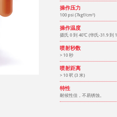
操作压力
100 psi (7kgf/cm²)
操作温度
摄氏 0 到 40℃ (华氏-31.9 到 1
喷射秒数
> 10 秒
喷射距离
> 10 呎 (3 米)
特性
耐候性佳，不易锈蚀。